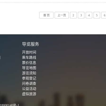
首 页
上一页
2
3
4
5
6
城
导览服务
开放时间
表
乘车路线
票价信息
导览地图
游览须知
参观登记
问卷调查
公益活动
虚拟旅游
8000140号-1