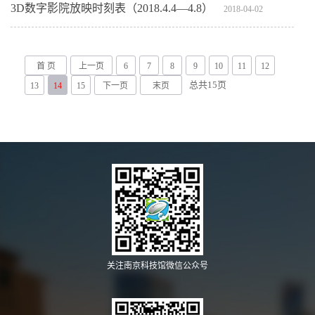
3D数字影院放映时刻表（2018.4.4—4.8）
2018-04-02
首 页
上一页
6
7
8
9
10
11
12
总共
15
页
13
14
15
下一页
末页
关注南京科技馆微信公众号