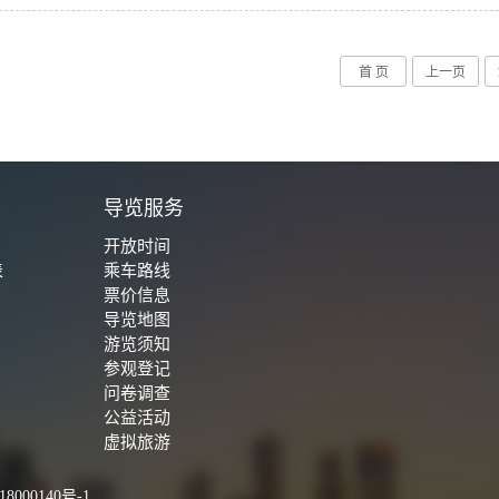
首 页
上一页
城
导览服务
开放时间
表
乘车路线
票价信息
导览地图
游览须知
参观登记
问卷调查
公益活动
虚拟旅游
8000140号-1