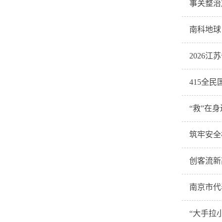
事关整治
南科地球
2026
415全
“救”在
筑牢安全
创客流新
南京市代
“大手拉