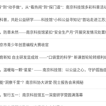
解”到“动手做”，从“看热闹”到“探门道”：南京科技馆多彩科普
科普，共赴公益研学——科技馆“小科公益寻知记”首站走进江苏
，防患未然——南京科技馆紧扣“安全生产月”开展突发情况处置
年南京市青少年创意编程大赛收官
育新知 自主研发显成效 ——“口袋里的科学” 新课首轮轮转顺利
，温暖每一颗“星星” —— 南京科技馆：以公益之心，守护孤独
能“洞察千里”？南京科协大讲堂·院士报告会来揭秘
，智行五一：南京科技馆五一深度研学营圆满落幕