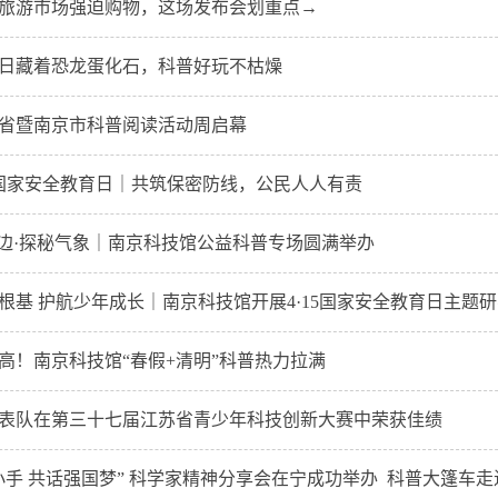
旅游市场强迫购物，这场发布会划重点→
日藏着恐龙蛋化石，科普好玩不枯燥
江苏省暨南京市科普阅读活动周启幕
民国家安全教育日｜共筑保密防线，公民人人有责
身边·探秘气象｜南京科技馆公益科普专场圆满举办
根基 护航少年成长｜南京科技馆开展4·15国家安全教育日主题
高！南京科技馆“春假+清明”科普热力拉满
表队在第三十七届江苏省青少年科技创新大赛中荣获佳绩
小手 共话强国梦” 科学家精神分享会在宁成功举办 科普大篷车