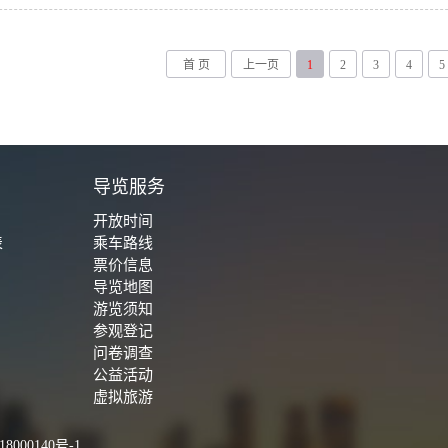
首 页
上一页
1
2
3
4
5
城
导览服务
开放时间
表
乘车路线
票价信息
导览地图
游览须知
参观登记
问卷调查
公益活动
虚拟旅游
8000140号-1