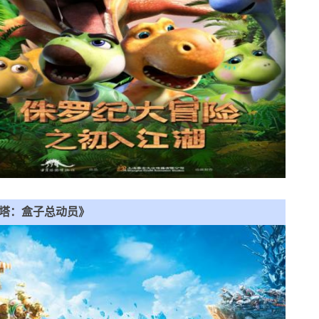
塔：盒子总动员》