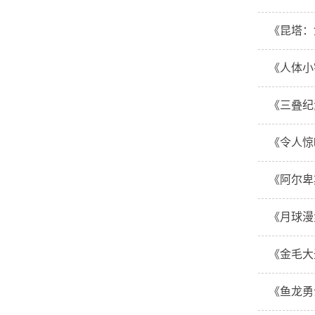
《昆塔：
《人体小
《三叠纪
《令人惊
《阿尔卑
《月球漫
《金毛大
《鱼龙勇