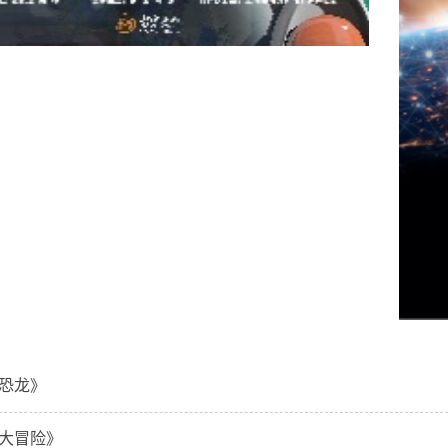
恐龙》
大冒险》