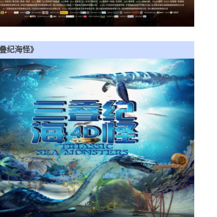
叠纪海怪》