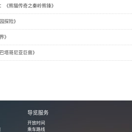
：《熊猫传奇之秦岭熊锋》
园探险》
界》
巴塔哥尼亚巨兽》
城
导览服务
开放时间
表
乘车路线