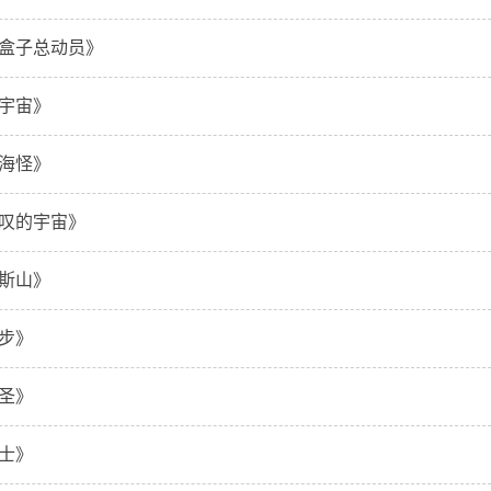
盒子总动员》
宇宙》
海怪》
叹的宇宙》
斯山》
步》
圣》
士》