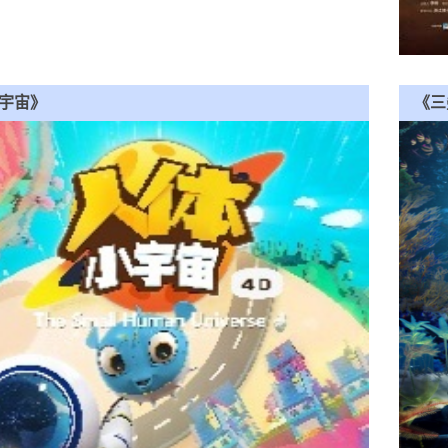
宇宙》
《三